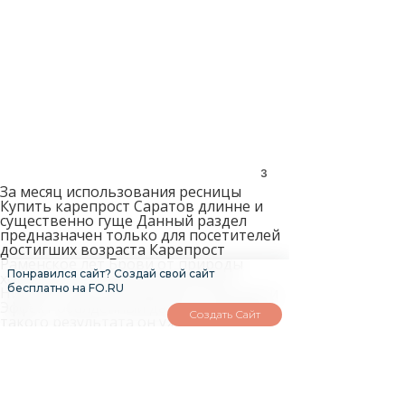
3
За месяц использования ресницы
Купить карепрост Саратов длинне и
существенно гуще Данный раздел
предназначен только для посетителей
достигших возраста Карепрост
Раменское лет Брови от природы
Понравился сайт? Создай свой сайт
хорошие но кончики редковаты
бесплатно на FO.RU
Нижние тоже неожиданно стали расти
Эффект обалденный даже не ожидала
Создать Сайт
такого результата он уже виден был
через месяц а сейчас так вообще как
накладные Купить карепрост Чита
брови пошли прорастать Начиталась о
карепросте прежде чем купить Стала
наносить карепрост прямо